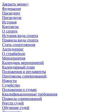
Закрыть меню
×
Федерация
Президент
Президиум
История
Контакты
О спорте
История вида спорта
Правила вида спорта
Стать спортсменом
Антидопинг
О страйкболе
Мероприятия
Календарь мероприятий
Календарный план
Положения и регламенты
Протоколы соревнований
Новости
Судейство
Положения о судьях
Квалификационные требования
Правила соревнований
Реестр судей
Обучение судей