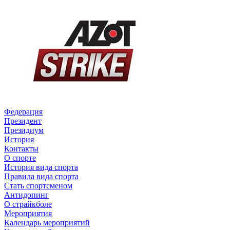
Федерация
Президент
Президиум
История
Контакты
О спорте
История вида спорта
Правила вида спорта
Стать спортсменом
Антидопинг
О страйкболе
Мероприятия
Календарь мероприятий