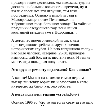
проходят такие фестивали, мы выезжаем туда на
достаточно большое количество времени, ну и
взяли с собой все эти игрушки, там тоже
пострелялись. Осенью и зимой играли в
Малоярославце, потом Печатниках, на
заброшенном тогда бетонном заводе. На майские
праздники следующего года всей нашей
компанией выехали уже в Подосинки…
А летом, во время очередной игры, к нам
присоединились ребята из других военно-
исторических клубов. На всю тогдашнюю толпу -
нас было человек, наверное, 25-30, приводов
имелось… дай бог, штук шесть на всех. И тем не
менее, игра шикарная получилась.
Это оружие ремонту подлежало? Как чинили?
А как же! Мы вот на каком-то самом первом
выезде винтовку Борисыча и разобрали в хлам,
интересно же было, как оно работает
А когда появился термин «страйкбол»?
Осенью 1996-го. Что-то мы тогда сразу за это дело