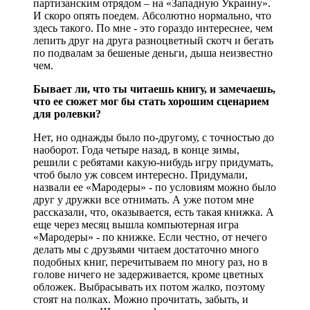
партизанским отрядом – на «Западную Украину».
И скоро опять поедем. Абсолютно нормально, что
здесь такого. По мне - это гораздо интереснее, чем
лепить друг на друга разноцветный скотч и бегать
по подвалам за бешеные деньги, дыша неизвестно
чем.
Бывает ли, что ты читаешь книгу, и замечаешь,
что ее сюжет мог бы стать хорошим сценарием
для ролевки?
Нет, но однажды было по-другому, с точностью до
наоборот. Года четыре назад, в конце зимы,
решили с ребятами какую-нибудь игру придумать,
чтоб было уж совсем интересно. Придумали,
назвали ее «Мародеры» - по условиям можно было
друг у дружки все отнимать. А уже потом мне
рассказали, что, оказывается, есть такая книжка. А
еще через месяц вышла компьютерная игра
«Мародеры» - по книжке. Если честно, от нечего
делать мы с друзьями читаем достаточно много
подобных книг, перечитываем по многу раз, но в
голове ничего не задерживается, кроме цветных
обложек. Выбрасывать их потом жалко, поэтому
стоят на полках. Можно прочитать, забыть, и