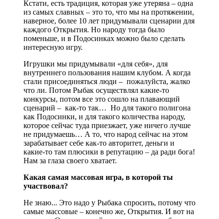
Кстати, есть традиция, которая уже утеряна – одна
из самых славных – это то, что мы на протяжении,
наверное, более 10 лет придумывали сценарии для
каждого Открытия. Но народу тогда было
поменьше, и в Подосинках можно было сделать
интересную игру.
Игрушки мы придумывали «для себя», для
внутреннего пользования нашим клубом. А когда
стали присоединяться люди – пожалуйста, жалко
что ли. Потом Рыбак осуществлял какие-то
конкурсы, потом все это сошло на плавающий
сценарий – как-то так… Но для такого полигона
как Подосинки, и для такого количества народу,
которое сейчас туда приезжает, уже ничего лучше
не придумаешь… А то, что народ сейчас на этом
зарабатывает себе как-то авторитет, деньги и
какие-то там плюсики в репутацию – да ради бога!
Нам за глаза своего хватает.
Какая самая массовая игра, в которой ты
участвовал?
Не знаю... Это надо у Рыбака спросить, потому что
самые массовые – конечно же, Открытия. И вот на