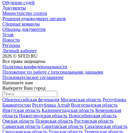
Обучение судей
Документы
Министерство спорта
Решения руководящих органов
Сборные команды
Образцы документов
Устав
Новости
Регионы
Личный кабинет
2026 © SFED.RU
Все права защищены
Политика конфиденциальности
Положение по работе с персональными данными
Пользовательское соглашение
Напишите нам
Выберите Ваш город
Общероссийская федерация
Московская область
Республика
Башкортостан
Республика Алтай
Волгоградская область
Иркутская область
Калининградская область
Кемеровская
область
Нижегородская область
Новосибирская область
Омская область
Псковская область
Ростовская область
Самарская область
Саратовская область
Сахалинская область
Свердловская область
Тульская область
Тюменская область