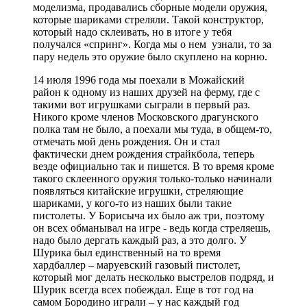
моделизма, продавались сборные модели оружия,
которые шариками стреляли. Такой конструктор,
который надо склеивать, но в итоге у тебя
получался «спринг». Когда мы о нем узнали, то за
пару недель это оружие было скуплено на корню.
14 июля 1996 года мы поехали в Можайский
район к одному из наших друзей на ферму, где с
такими вот игрушками сыграли в первый раз.
Никого кроме членов Московского драгунского
полка там не было, а поехали мы туда, в общем-то,
отмечать мой день рождения. Он и стал
фактически днем рождения страйкбола, теперь
везде официально так и пишется. В то время кроме
такого склеенного оружия только-только начинали
появляться китайские игрушки, стреляющие
шариками, у кого-то из наших были такие
пистолеты. У Борисыча их было аж три, поэтому
он всех обманывал на игре - ведь когда стреляешь,
надо было дергать каждый раз, а это долго. У
Шурика был единственный на то время
хардбаллер – маруевский газовый пистолет,
который мог делать несколько выстрелов подряд, и
Шурик всегда всех побеждал. Еще в тот год на
самом Бородино играли – у нас каждый год