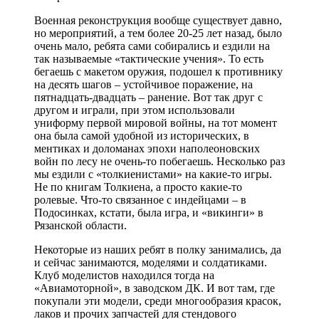
Военная реконструкция вообще существует давно,
но мероприятий, а тем более 20-25 лет назад, было
очень мало, ребята сами собирались и ездили на
так называемые «тактические учения». То есть
бегаешь с макетом оружия, подошел к противнику
на десять шагов – устойчивое поражение, на
пятнадцать-двадцать – ранение. Вот так друг с
другом и играли, при этом использовали
униформу первой мировой войны, на тот момент
она была самой удобной из исторических, в
ментиках и доломанах эпохи наполеоновских
войн по лесу не очень-то побегаешь. Несколько раз
мы ездили с «толкиенистами» на какие-то игры.
Не по книгам Толкиена, а просто какие-то
ролевые. Что-то связанное с индейцами – в
Подосинках, кстати, была игра, и «викинги» в
Рязанской области.
Некоторые из наших ребят в полку занимались, да
и сейчас занимаются, моделями и солдатиками.
Клуб моделистов находился тогда на
«Авиамоторной», в заводском ДК. И вот там, где
покупали эти модели, среди многообразия красок,
лаков и прочих запчастей для стендового