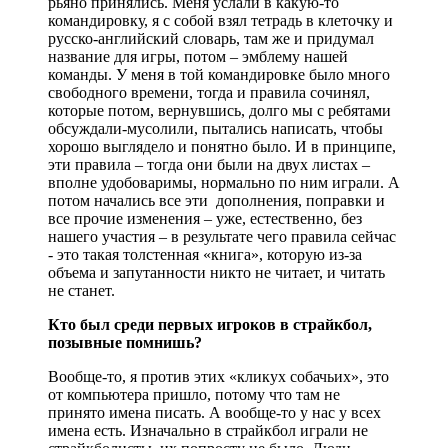
рьяно принялись. Меня услали в какую-то
командировку, я с собой взял тетрадь в клеточку и
русско-английский словарь, там же и придумал
название для игры, потом – эмблему нашей
команды. У меня в той командировке было много
свободного времени, тогда и правила сочинял,
которые потом, вернувшись, долго мы с ребятами
обсуждали-мусолили, пытались написать, чтобы
хорошо выглядело и понятно было. И в принципе,
эти правила – тогда они были на двух листах –
вполне удобоваримы, нормально по ним играли. А
потом начались все эти дополнения, поправки и
все прочие изменения – уже, естественно, без
нашего участия – в результате чего правила сейчас
- это такая толстенная «книга», которую из-за
объема и запутанности никто не читает, и читать
не станет.
Кто был среди первых игроков в страйкбол,
позывные помнишь?
Вообще-то, я против этих «кликух собачьих», это
от компьютера пришло, потому что там не
принято имена писать. А вообще-то у нас у всех
имена есть. Изначально в страйкбол играли не