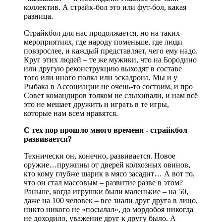
коллектив. А страйк-бол это или фут-бол, какая
разница.
Страйкбол для нас продолжается, но на таких
мероприятиях, где народу поменьше, где люди
повзрослее, и каждый представляет, чего ему надо.
Круг этих людей – те же мужики, что на Бородино
или другую реконструкцию выходят в составе
того или иного полка или эскадрона. Мы и у
Рыбака в Ассоциации не очень-то состоим, и про
Совет командиров толком не слыхивали, и нам всё
это не мешает дружить и играть в те игры,
которые нам всем нравятся.
С тех пор прошло много времени - страйкбол
развивается?
Технически он, конечно, развивается. Новое
оружие…пружины от дверей колхозных овинов,
кто кому глубже шарик в мясо засадит… А вот то,
что он стал массовым – развитие разве в этом?
Раньше, когда игрушки были маленькие – на 50,
даже на 100 человек – все знали друг друга в лицо,
никто никого не «посылал», до мордобоя никогда
не доходило, уважение друг к другу было. А