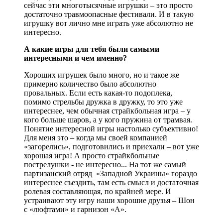
сейчас эти многотысячные игрушки – это просто
достаточно травмоопасные фестивали. И в такую
игрушку вот лично мне играть уже абсолютно не
интересно.
А какие игры для тебя были самыми
интересными и чем именно?
Хороших игрушек было много, но и такое же
примерно количество было абсолютно
провальных. Если есть какая-то подоплека,
помимо стрельбы дружка в дружку, то это уже
интереснее, чем обычная страйкбольная игра – у
кого больше шаров, а у кого пружина от трамвая.
Понятие интересной игры настолько субъективно!
Для меня это – когда мы своей компанией
«загорелись», подготовились и приехали – вот уже
хорошая игра! А просто страйкбольные
пострелушки - не интересно... На тот же самый
партизанский отряд «Западной Украины» гораздо
интереснее съездить, там есть смысл и достаточная
ролевая составляющая, по крайней мере. И
устраивают эту игру наши хорошие друзья – Шон
с «люфтами» и гарнизон «А».