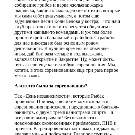
собирание грибов и варка жюльена; жарка
шашлыка, какие-то «молодецкие потехи», которые
мы сами себе придумываем, а потом еще
задушевные песни Коли Белова у костра, - что наш
клуб практически не интересуется общением с
другими какими-то командами, и уж тем более
просто игрой в банальный страйкбол. Страйкбол
для нас никогда не был основным родом
деятельности. В лучшие времена на обычные
игры, дай бог, раза четыре в год выезжали,
включая Открытие и Закрытие. Ну, может быть,
пять – если еще какие-нибудь соревнования. Мы,
кстати, в этих соревнованиях еще три раза первое
место взяли.
А что это были за соревнования?
Так «День независимости», которые Рыбак
проводил. Причем, с великим хохотом на эти
соревнования приезжали, нарядившись в братков-
бандитов, с двумя-тремя канистрами спирта – и
все равно выигрывали! Без всяких этих
новомодных околовоенных прибамбасов, ПНВ и
прочего. В тренировочных костюмах, пиджаках, с
«калашами» – и побеждали. Главное все-таки -