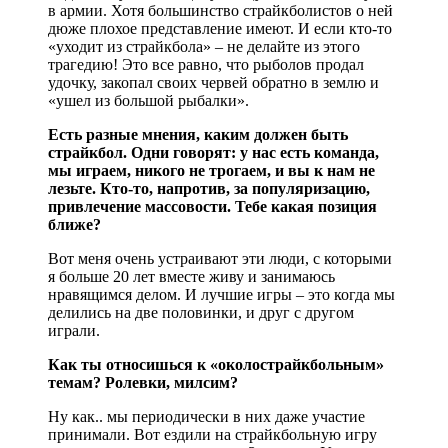
в армии. Хотя большинство страйкболистов о ней
дюже плохое представление имеют. И если кто-то
«уходит из страйкбола» – не делайте из этого
трагедию! Это все равно, что рыболов продал
удочку, закопал своих червей обратно в землю и
«ушел из большой рыбалки».
Есть разные мнения, каким должен быть
страйкбол. Одни говорят: у нас есть команда,
мы играем, никого не трогаем, и вы к нам не
лезьте. Кто-то, напротив, за популяризацию,
привлечение массовости. Тебе какая позиция
ближе?
Вот меня очень устраивают эти люди, с которыми
я больше 20 лет вместе живу и занимаюсь
нравящимся делом. И лучшие игры – это когда мы
делились на две половинки, и друг с другом
играли.
Как ты относишься к «околострайкбольным»
темам? Ролевки, милсим?
Ну как.. мы периодически в них даже участие
принимали. Вот ездили на страйкбольную игру