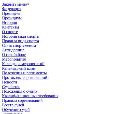
Закрыть меню
×
Федерация
Президент
Президиум
История
Контакты
О спорте
История вида спорта
Правила вида спорта
Стать спортсменом
Антидопинг
О страйкболе
Мероприятия
Календарь мероприятий
Календарный план
Положения и регламенты
Протоколы соревнований
Новости
Судейство
Положения о судьях
Квалификационные требования
Правила соревнований
Реестр судей
Обучение судей