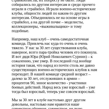
страйкболисты, их попросту не было. Люди
собирались по другим интересам и среди прочего
играли в страйкбол. Играли военно-исторические
клубы, общности людей по каким-то другим
интересам. Объединялись не на основе игры в
страйкбол, а на другой почве – моделисты,
коллекционеры, «выживальщики» и тому
подобные.
Например, наш клуб – очень самодостаточная
команда. Привлечь нас куда-то очень и очень
тяжело. У нас за 30 лет существования клуба,
наверное, всего пара-тройка человек его покинула.
И вот дядя Юра (Юрий Николаевич Сурнин) – к
сожалению, уже умер. В последний год вообще
история такая, что народ из почти столь же давно
существующих военно-исторических клубов к нам
переходит. В нашей команде средний возраст –
далеко за 30 лет, отслуживших в армии –
процентов 90, энное количество - участники
боевых действий. Народ весь уже взрослый – уже
тогда был взрослый, теперь уже совсем взрослый.
Мы за 30 лет в клубе настолько друг другом
довольны, настолько нам нравится наше
совместное общение, совместное, не знаю,