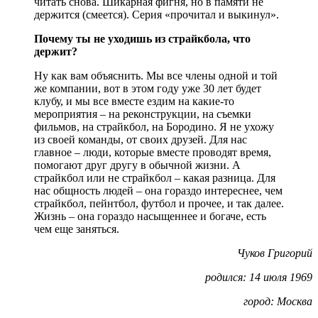
читать снова. Шикарная фигня, но в памяти не
держится (смеется). Серия «прочитал и выкинул».
Почему ты не уходишь из страйкбола, что
держит?
Ну как вам объяснить. Мы все члены одной и той
же компании, вот в этом году уже 30 лет будет
клубу, и мы все вместе ездим на какие-то
мероприятия – на реконструкции, на съемки
фильмов, на страйкбол, на Бородино. Я не ухожу
из своей команды, от своих друзей. Для нас
главное – люди, которые вместе проводят время,
помогают друг другу в обычной жизни. А
страйкбол или не страйкбол – какая разница. Для
нас общность людей – она гораздо интереснее, чем
страйкбол, пейнтбол, футбол и прочее, и так далее.
Жизнь – она гораздо насыщеннее и богаче, есть
чем еще заняться.
Чуков Григорий
родился: 14 июля 1969
город: Москва