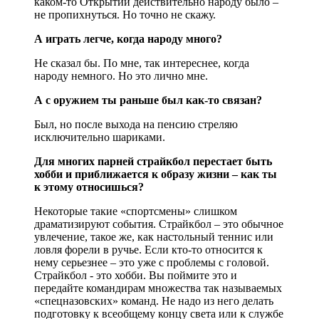
каком-то Открытии действительно народу было –
не пропихнуться. Но точно не скажу.
А играть легче, когда народу много?
Не сказал бы. По мне, так интереснее, когда
народу немного. Но это лично мне.
А с оружием ты раньше был как-то связан?
Был, но после выхода на пенсию стреляю
исключительно шариками.
Для многих парней страйкбол перестает быть
хобби и приближается к образу жизни – как ты
к этому относишься?
Некоторые такие «спортсмены» слишком
драматизируют события. Страйкбол – это обычное
увлечение, такое же, как настольный теннис или
ловля форели в ручье. Если кто-то относится к
нему серьезнее – это уже с проблемы с головой.
Страйкбол - это хобби. Вы поймите это и
передайте командирам множества так называемых
«спецназовских» команд. Не надо из него делать
подготовку к всеобщему концу света или к службе