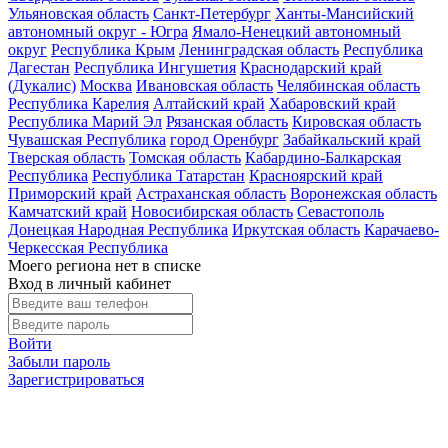
Ульяновская область
Санкт-Петербург
Ханты-Мансийский
автономный округ - Югра
Ямало-Ненецкий автономный
округ
Республика Крым
Ленинградская область
Республика
Дагестан
Республика Ингушетия
Краснодарский край
(Дукалис)
Москва
Ивановская область
Челябинская область
Республика Карелия
Алтайский край
Хабаровский край
Республика Марий Эл
Рязанская область
Кировская область
Чувашская Республика
город Оренбург
Забайкальский край
Тверская область
Томская область
Кабардино-Балкарская
Республика
Республика Татарстан
Красноярский край
Приморский край
Астраханская область
Воронежская область
Камчатский край
Новосибирская область
Севастополь
Донецкая Народная Республика
Иркутская область
Карачаево-
Черкесская Республика
Моего региона нет в списке
Вход в личный кабинет
Войти
Забыли пароль
Зарегистрироваться