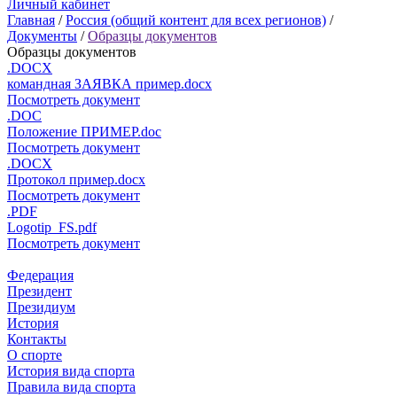
Личный кабинет
Главная
/
Россия (общий контент для всех регионов)
/
Документы
/
Образцы документов
Образцы документов
.DOCX
командная ЗАЯВКА пример.docx
Посмотреть документ
.DOC
Положение ПРИМЕР.doc
Посмотреть документ
.DOCX
Протокол пример.docx
Посмотреть документ
.PDF
Logotip_FS.pdf
Посмотреть документ
Федерация
Президент
Президиум
История
Контакты
О спорте
История вида спорта
Правила вида спорта