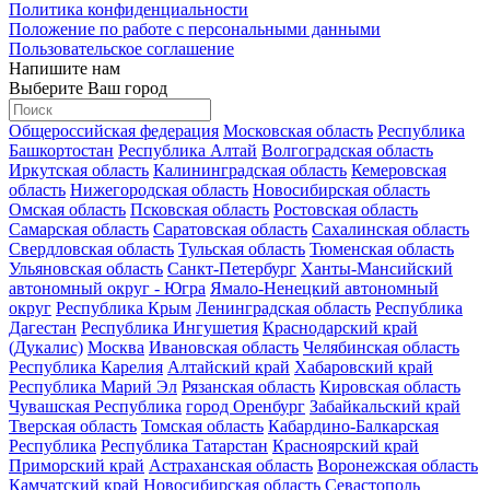
Политика конфиденциальности
Положение по работе с персональными данными
Пользовательское соглашение
Напишите нам
Выберите Ваш город
Общероссийская федерация
Московская область
Республика
Башкортостан
Республика Алтай
Волгоградская область
Иркутская область
Калининградская область
Кемеровская
область
Нижегородская область
Новосибирская область
Омская область
Псковская область
Ростовская область
Самарская область
Саратовская область
Сахалинская область
Свердловская область
Тульская область
Тюменская область
Ульяновская область
Санкт-Петербург
Ханты-Мансийский
автономный округ - Югра
Ямало-Ненецкий автономный
округ
Республика Крым
Ленинградская область
Республика
Дагестан
Республика Ингушетия
Краснодарский край
(Дукалис)
Москва
Ивановская область
Челябинская область
Республика Карелия
Алтайский край
Хабаровский край
Республика Марий Эл
Рязанская область
Кировская область
Чувашская Республика
город Оренбург
Забайкальский край
Тверская область
Томская область
Кабардино-Балкарская
Республика
Республика Татарстан
Красноярский край
Приморский край
Астраханская область
Воронежская область
Камчатский край
Новосибирская область
Севастополь