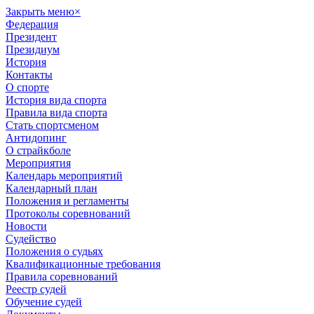
Закрыть меню
×
Федерация
Президент
Президиум
История
Контакты
О спорте
История вида спорта
Правила вида спорта
Стать спортсменом
Антидопинг
О страйкболе
Мероприятия
Календарь мероприятий
Календарный план
Положения и регламенты
Протоколы соревнований
Новости
Судейство
Положения о судьях
Квалификационные требования
Правила соревнований
Реестр судей
Обучение судей