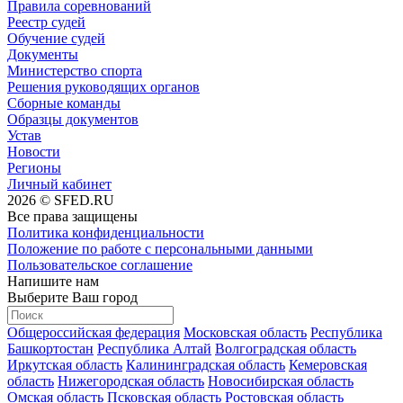
Правила соревнований
Реестр судей
Обучение судей
Документы
Министерство спорта
Решения руководящих органов
Сборные команды
Образцы документов
Устав
Новости
Регионы
Личный кабинет
2026 © SFED.RU
Все права защищены
Политика конфиденциальности
Положение по работе с персональными данными
Пользовательское соглашение
Напишите нам
Выберите Ваш город
Общероссийская федерация
Московская область
Республика
Башкортостан
Республика Алтай
Волгоградская область
Иркутская область
Калининградская область
Кемеровская
область
Нижегородская область
Новосибирская область
Омская область
Псковская область
Ростовская область