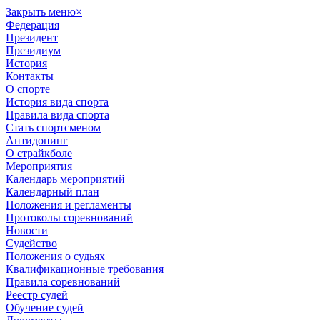
Закрыть меню
×
Федерация
Президент
Президиум
История
Контакты
О спорте
История вида спорта
Правила вида спорта
Стать спортсменом
Антидопинг
О страйкболе
Мероприятия
Календарь мероприятий
Календарный план
Положения и регламенты
Протоколы соревнований
Новости
Судейство
Положения о судьях
Квалификационные требования
Правила соревнований
Реестр судей
Обучение судей